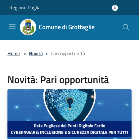
Salta al contenuto principale
Regione Puglia
Comune di Grottaglie
Home
>
Novità
>
Pari opportunità
Novità: Pari opportunità