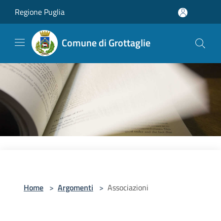
Salta al contenuto principale
Regione Puglia
Comune di Grottaglie
Home
>
Argomenti
>
Associazioni