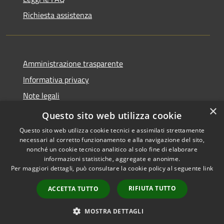
Richiesta assistenza
Amministrazione trasparente
Informativa privacy
Note legali
×
Dichiarazione di accessibilità
Questo sito web utilizza cookie
Questo sito web utilizza cookie tecnici e assimilati strettamente
necessari al corretto funzionamento e alla navigazione del sito,
nonché un cookie tecnico analitico al solo fine di elaborare
informazioni statistiche, aggregate e anonime.
RSS
Copyright © 2026 • Comune di
Per maggiori dettagli, può consultare la cookie policy al seguente
link
Accessibilità
Grottaglie • Powered by
Privacy
Municipium
Accesso
•
RIFIUTA TUTTO
ACCETTA TUTTO
Cookie
redazione
Mappa del sito
MOSTRA DETTAGLI