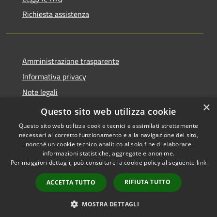
Richiesta assistenza
Amministrazione trasparente
Informativa privacy
Note legali
×
Dichiarazione di accessibilità
Questo sito web utilizza cookie
Questo sito web utilizza cookie tecnici e assimilati strettamente
necessari al corretto funzionamento e alla navigazione del sito,
nonché un cookie tecnico analitico al solo fine di elaborare
informazioni statistiche, aggregate e anonime.
RSS
Copyright © 2026 • Comune di
Per maggiori dettagli, può consultare la cookie policy al seguente
link
Accessibilità
Grottaglie • Powered by
Privacy
Municipium
Accesso
•
RIFIUTA TUTTO
ACCETTA TUTTO
Cookie
redazione
Mappa del sito
MOSTRA DETTAGLI