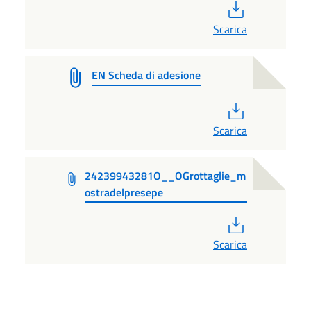
PDF
Scarica
EN Scheda di adesione
PDF
Scarica
24239943281O__OGrottaglie_m
ostradelpresepe
PDF
Scarica