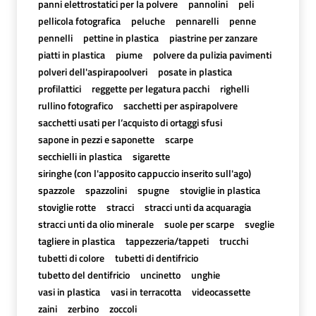
panni elettrostatici per la polvere
pannolini
peli
pellicola fotografica
peluche
pennarelli
penne
pennelli
pettine in plastica
piastrine per zanzare
piatti in plastica
piume
polvere da pulizia pavimenti
polveri dell'aspirapoolveri
posate in plastica
profilattici
reggette per legatura pacchi
righelli
rullino fotografico
sacchetti per aspirapolvere
sacchetti usati per l’acquisto di ortaggi sfusi
sapone in pezzi e saponette
scarpe
secchielli in plastica
sigarette
siringhe (con l'apposito cappuccio inserito sull'ago)
spazzole
spazzolini
spugne
stoviglie in plastica
stoviglie rotte
stracci
stracci unti da acquaragia
stracci unti da olio minerale
suole per scarpe
sveglie
tagliere in plastica
tappezzeria/tappeti
trucchi
tubetti di colore
tubetti di dentifricio
tubetto del dentifricio
uncinetto
unghie
vasi in plastica
vasi in terracotta
videocassette
zaini
zerbino
zoccoli