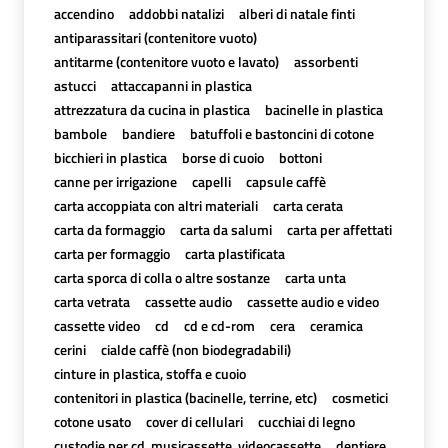
accendino
addobbi natalizi
alberi di natale finti
antiparassitari (contenitore vuoto)
antitarme (contenitore vuoto e lavato)
assorbenti
astucci
attaccapanni in plastica
attrezzatura da cucina in plastica
bacinelle in plastica
bambole
bandiere
batuffoli e bastoncini di cotone
bicchieri in plastica
borse di cuoio
bottoni
canne per irrigazione
capelli
capsule caffè
carta accoppiata con altri materiali
carta cerata
carta da formaggio
carta da salumi
carta per affettati
carta per formaggio
carta plastificata
carta sporca di colla o altre sostanze
carta unta
carta vetrata
cassette audio
cassette audio e video
cassette video
cd
cd e cd-rom
cera
ceramica
cerini
cialde caffè (non biodegradabili)
cinture in plastica, stoffa e cuoio
contenitori in plastica (bacinelle, terrine, etc)
cosmetici
cotone usato
cover di cellulari
cucchiai di legno
custodie per cd, musicassette, videocassette
dentiere