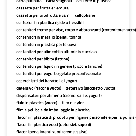
carta patinata
carta stagnola
cassette di plastica
cassette per frutta e verdura
cassette per ortofrutta e carni
cellophane
confezioni in plastica rigide o flessibili
contenitori creme per viso, corpo e abbronzanti (contenitore vuoto)
contenitori in metallo (pelati, tonno)
contenitori in plastica per le uova
contenitori per alimenti in alluminio e acciaio
contenitori per bibite (lattine)
contenitori per liquidi in genere (piccole taniche)
contenitori per yogurt o gelato preconfezionato
coperchietti dei barattoli di yogurt
detersivo (flacone vuoto)
detersivo (sacchetto vuoto)
dispensatori per alimenti (creme, salse, yogurt)
fiale in plastica (vuote)
film di nylon
film e pellicole da imballaggio in plastica
flaconi in plastica di prodotti per l’igiene personale e per la pulizia
flaconi in plastica vuoti (detersivi, saponi)
flaconi per alimenti vuoti (creme, salse)