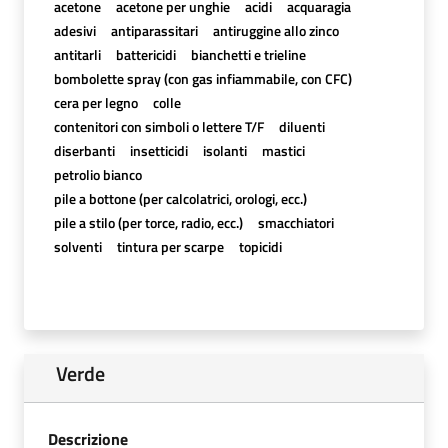
acetone
acetone per unghie
acidi
acquaragia
adesivi
antiparassitari
antiruggine allo zinco
antitarli
battericidi
bianchetti e trieline
bombolette spray (con gas infiammabile, con CFC)
cera per legno
colle
contenitori con simboli o lettere T/F
diluenti
diserbanti
insetticidi
isolanti
mastici
petrolio bianco
pile a bottone (per calcolatrici, orologi, ecc.)
pile a stilo (per torce, radio, ecc.)
smacchiatori
solventi
tintura per scarpe
topicidi
Verde
Descrizione