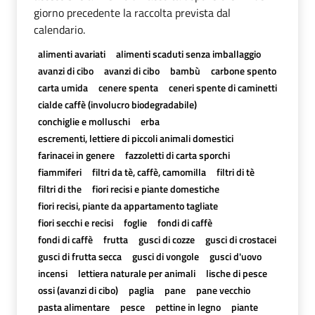
giorno precedente la raccolta prevista dal
calendario.
alimenti avariati
alimenti scaduti senza imballaggio
avanzi di cibo
avanzi di cibo
bambù
carbone spento
carta umida
cenere spenta
ceneri spente di caminetti
cialde caffè (involucro biodegradabile)
conchiglie e molluschi
erba
escrementi, lettiere di piccoli animali domestici
farinacei in genere
fazzoletti di carta sporchi
fiammiferi
filtri da tè, caffè, camomilla
filtri di tè
filtri di the
fiori recisi e piante domestiche
fiori recisi, piante da appartamento tagliate
fiori secchi e recisi
foglie
fondi di caffè
fondi di caffè
frutta
gusci di cozze
gusci di crostacei
gusci di frutta secca
gusci di vongole
gusci d'uovo
incensi
lettiera naturale per animali
lische di pesce
ossi (avanzi di cibo)
paglia
pane
pane vecchio
pasta alimentare
pesce
pettine in legno
piante