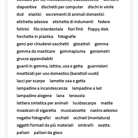
diapositive
dischetti per computer
dischi in vinile
dvd
elastici
escrementi di animali domestici
etichette adesive
etichette di indumenti
federe
feltrini
filo interdentale
fiori finti
floppy disk
forchette in plastica
fotografie
ganci per chiuderei sacchetti
giocattoli
gomma
gomma da masticare
gommapiuma
goniometri
grucce appendiabiti
guanti in gomma, lattice, usa e getta
guarnizioni
insetticidi per uso domestico (barattoli vuoti)
lacci per scarpe
lamette usa e getta
lampadine a incandescenza
lampadine a led
lampadine alogene
lana
lenzuola
lettiera sintetica per animali
lucidascarpe
matite
mozziconi di sigaretta
musicassette
nastro adesivo
negativi fotografici
occhiali
occhiali (montatura)
oggetti formati da più materiali
ombrelli
ovatta
palloni
palloni da gioco