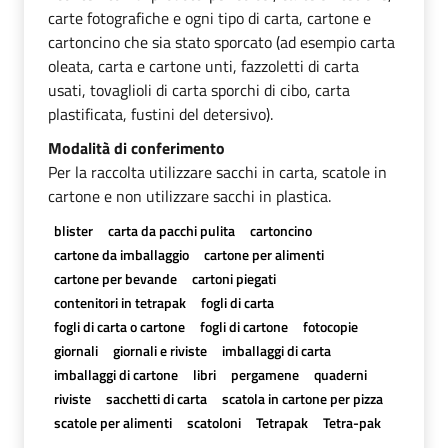
carte fotografiche e ogni tipo di carta, cartone e
cartoncino che sia stato sporcato (ad esempio carta
oleata, carta e cartone unti, fazzoletti di carta
usati, tovaglioli di carta sporchi di cibo, carta
plastificata, fustini del detersivo).
Modalità di conferimento
Per la raccolta utilizzare sacchi in carta, scatole in
cartone e non utilizzare sacchi in plastica.
blister
carta da pacchi pulita
cartoncino
cartone da imballaggio
cartone per alimenti
cartone per bevande
cartoni piegati
contenitori in tetrapak
fogli di carta
fogli di carta o cartone
fogli di cartone
fotocopie
giornali
giornali e riviste
imballaggi di carta
imballaggi di cartone
libri
pergamene
quaderni
riviste
sacchetti di carta
scatola in cartone per pizza
scatole per alimenti
scatoloni
Tetrapak
Tetra-pak