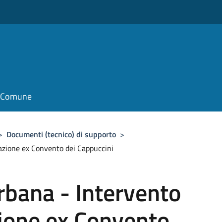
il Comune
>
Documenti (tecnico) di supporto
>
azione ex Convento dei Cappuccini
rbana - Intervento
zione ex Convento