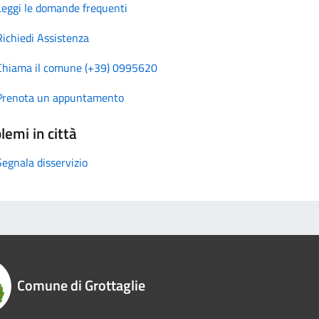
Leggi le domande frequenti
Richiedi Assistenza
Chiama il comune (+39) 0995620
Prenota un appuntamento
lemi in città
Segnala disservizio
Comune di Grottaglie