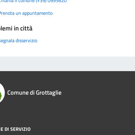
Chiama il comune (+39) 0995620
Prenota un appuntamento
lemi in città
Segnala disservizio
Comune di Grottaglie
E DI SERVIZIO