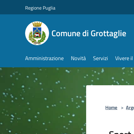
Salta al contenuto principale
Regione Puglia
Comune di Grottaglie
Amministrazione
Novità
Servizi
Vivere 
Home
>
Arg