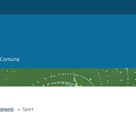
il Comune
omenti
>
Sport