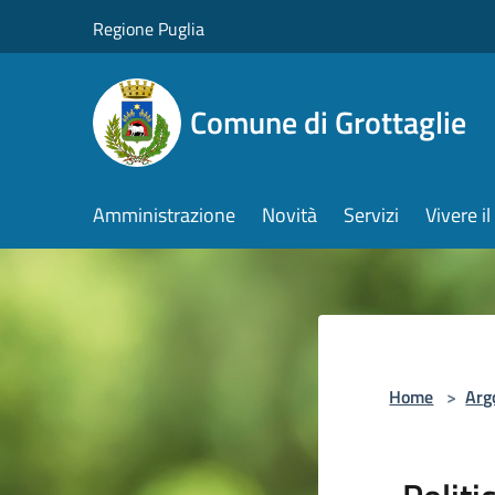
Salta al contenuto principale
Regione Puglia
Comune di Grottaglie
Amministrazione
Novità
Servizi
Vivere 
Home
>
Arg