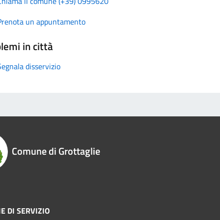
Chiama il comune (+39) 0995620
Prenota un appuntamento
lemi in città
Segnala disservizio
Comune di Grottaglie
E DI SERVIZIO