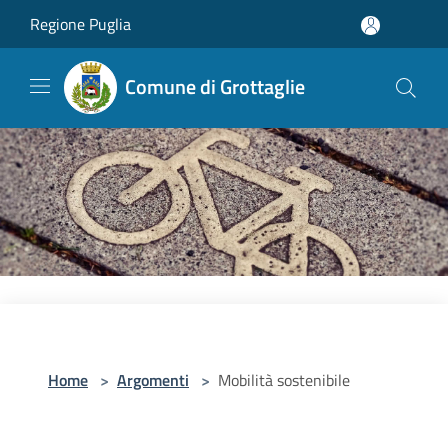
Salta al contenuto principale
Regione Puglia
Comune di Grottaglie
Home
>
Argomenti
>
Mobilità sostenibile