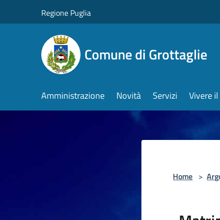
Salta al contenuto principale
Regione Puglia
Comune di Grottaglie
Amministrazione
Novità
Servizi
Vivere 
Home
>
Arg