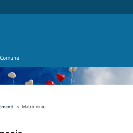
il Comune
omenti
>
Matrimonio