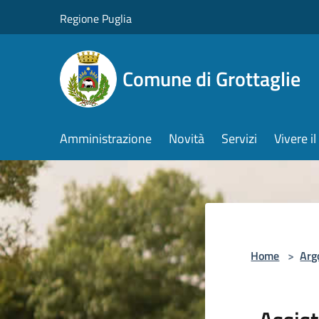
Salta al contenuto principale
Regione Puglia
Comune di Grottaglie
Amministrazione
Novità
Servizi
Vivere 
Home
>
Arg