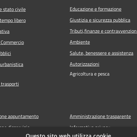
Educazione e formazione
 stato civile
Giustizia e sicurezza pubblica
 tempo libero
Tributi,finanze e contravvenzion
ativa
Ambiente
e Commercio
Salute, benessere e assistenza
bblici
Autorizzazioni
 urbanistica
Agricoltura e pesca
 trasporti
ione appuntamento
Amministrazione trasparente
one disservizio
Informativa privacy
Questo sito web utilizza cookie