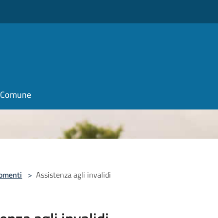
il Comune
omenti
>
Assistenza agli invalidi