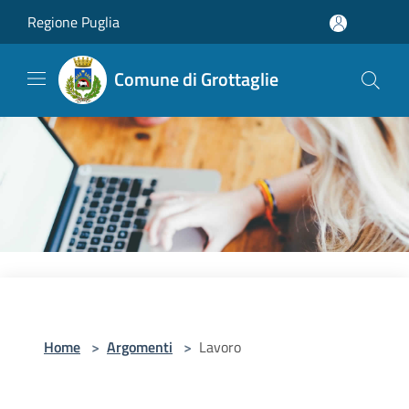
Salta al contenuto principale
Regione Puglia
Comune di Grottaglie
Home
>
Argomenti
>
Lavoro