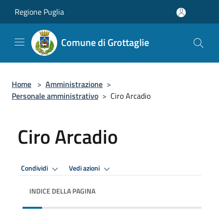
Salta al contenuto principale
Regione Puglia
Comune di Grottaglie
Home
>
Amministrazione
>
Personale amministrativo
>
Ciro Arcadio
Ciro Arcadio
Condividi
Vedi azioni
INDICE DELLA PAGINA