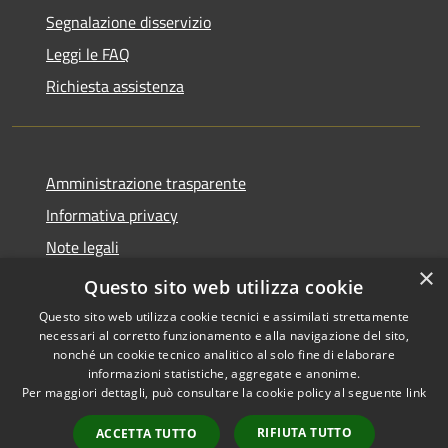
Segnalazione disservizio
Leggi le FAQ
Richiesta assistenza
Amministrazione trasparente
Informativa privacy
Note legali
×
Dichiarazione di accessibilità
Questo sito web utilizza cookie
Questo sito web utilizza cookie tecnici e assimilati strettamente
necessari al corretto funzionamento e alla navigazione del sito,
nonché un cookie tecnico analitico al solo fine di elaborare
informazioni statistiche, aggregate e anonime.
RSS
Copyright © 2026 • Comune di
Per maggiori dettagli, può consultare la cookie policy al seguente
link
Accessibilità
Grottaglie • Powered by
Privacy
Municipium
Accesso
•
RIFIUTA TUTTO
ACCETTA TUTTO