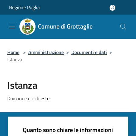
Salta al contenuto principale
Regione Puglia
Comune di Grottaglie
Home
>
Amministrazione
>
Documenti e dati
>
Istanza
Istanza
Domande e richieste
Quanto sono chiare le informazioni