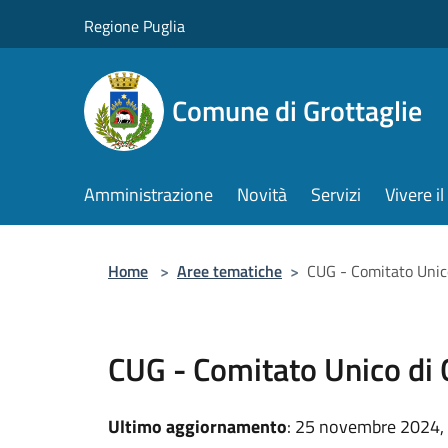
Salta al contenuto principale
Regione Puglia
Comune di Grottaglie
Amministrazione
Novità
Servizi
Vivere 
Home
>
Aree tematiche
>
CUG - Comitato Unic
CUG - Comitato Unico di 
Ultimo aggiornamento
: 25 novembre 2024,