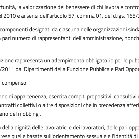
rtunità, la valorizzazione del benessere di chi lavora e contr
del 2010 e ai sensi dell'articolo 57, comma 01, del d.lgs. 165
componenti designati da ciascuna delle organizzazioni sindac
un pari numero di rappresentanti dell'amministrazione, nonc
ituzione rappresenta un adempimento obbligatorio per le pub
/2011 dai Dipartimenti della Funzione Pubblica e Pari Oppor
n compenso.
e di appartenenza, esercita compiti propositivi, consultivi e
tti collettivi o altre disposizioni che in precedenza afferi
meno del mobbing .
della dignità delle lavoratrici e dei lavoratori, delle pari 
ese quelle basate sull'orientamento sessuale e l'identità di 