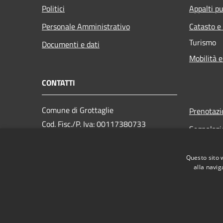
Politici
Appalti pu
Personale Amministrativo
Catasto e
Turismo
Documenti e dati
Mobilità e
CONTATTI
Comune di Grottaglie
Prenotaz
Cod. Fisc./P. Iva: 00117380733
Segnalazi
PEC:
Leggi le 
comunegrottaglie@pec.rupar.puglia.it
Questo sito 
Richiesta
Centralino Unico:
(+39) 0995620
alla navig