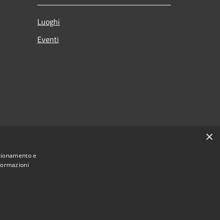
Luoghi
Eventi
×
nzionamento e
nformazioni