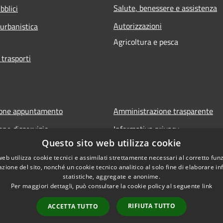
Salute, benessere e assistenza
bblici
Autorizzazioni
 urbanistica
Agricoltura e pesca
 trasporti
ione appuntamento
Amministrazione trasparente
one disservizio
Informativa privacy
Questo sito web utilizza cookie
FAQ
Note legali
web utilizza cookie tecnici e assimilati strettamente necessari al corretto fu
 assistenza
Dichiarazione di accessibilità
azione del sito, nonché un cookie tecnico analitico al solo fine di elaborare i
statistiche, aggregate e anonime.
Per maggiori dettagli, può consultare la cookie policy al seguente
link
RIFIUTA TUTTO
ACCETTA TUTTO