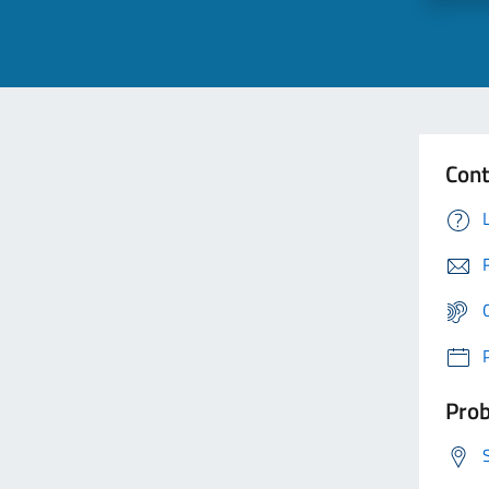
Cont
Prob