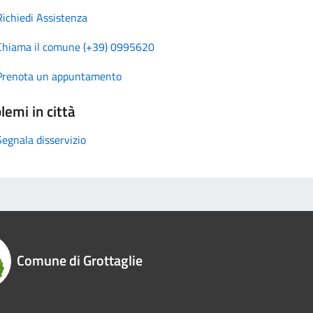
Richiedi Assistenza
Chiama il comune (+39) 0995620
Prenota un appuntamento
lemi in città
Segnala disservizio
Comune di Grottaglie