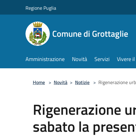
Salta al contenuto principale
Regione Puglia
Comune di Grottaglie
Amministrazione
Novità
Servizi
Vivere 
Home
>
Novità
>
Notizie
>
Rigenerazione urba
Rigenerazione ur
sabato la presen