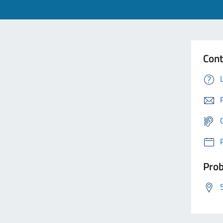
Cont
Prob