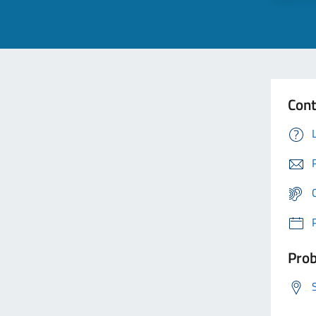
Cont
Prob