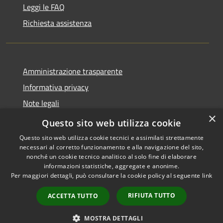
Leggi le FAQ
Richiesta assistenza
Amministrazione trasparente
Informativa privacy
Note legali
×
Dichiarazione di accessibilità
Questo sito web utilizza cookie
Questo sito web utilizza cookie tecnici e assimilati strettamente
necessari al corretto funzionamento e alla navigazione del sito,
nonché un cookie tecnico analitico al solo fine di elaborare
informazioni statistiche, aggregate e anonime.
RSS
Copyright © 2026 • Comune di
Per maggiori dettagli, può consultare la cookie policy al seguente
link
Accessibilità
Grottaglie • Powered by
Privacy
Municipium
Accesso
•
RIFIUTA TUTTO
ACCETTA TUTTO
Cookie
redazione
Mappa del sito
MOSTRA DETTAGLI