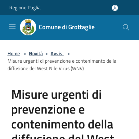
Salta al contenuto principale
Regione Puglia
Comune di Grottaglie
Home
>
Novità
>
Avvisi
>
Misure urgenti di prevenzione e contenimento della
diffusione del West Nile Virus (WNV)
Misure urgenti di
prevenzione e
contenimento della
diffusione del West