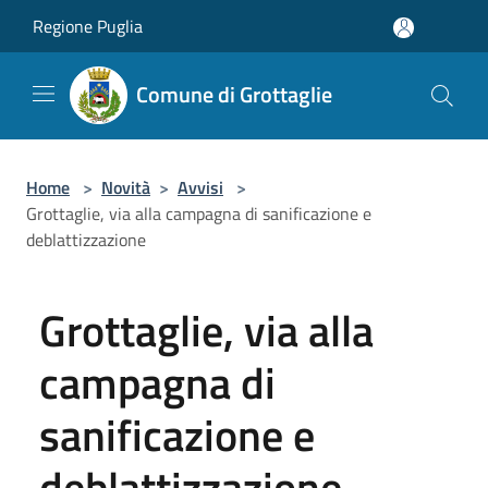
Salta al contenuto principale
Regione Puglia
Comune di Grottaglie
Home
>
Novità
>
Avvisi
>
Grottaglie, via alla campagna di sanificazione e
deblattizzazione
Grottaglie, via alla
campagna di
sanificazione e
deblattizzazione