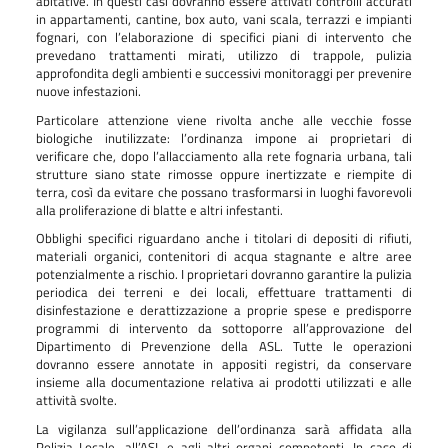
abitative. In questi casi dovranno essere attivati controlli accurati
in appartamenti, cantine, box auto, vani scala, terrazzi e impianti
fognari, con l’elaborazione di specifici piani di intervento che
prevedano trattamenti mirati, utilizzo di trappole, pulizia
approfondita degli ambienti e successivi monitoraggi per prevenire
nuove infestazioni.
Particolare attenzione viene rivolta anche alle vecchie fosse
biologiche inutilizzate: l’ordinanza impone ai proprietari di
verificare che, dopo l’allacciamento alla rete fognaria urbana, tali
strutture siano state rimosse oppure inertizzate e riempite di
terra, così da evitare che possano trasformarsi in luoghi favorevoli
alla proliferazione di blatte e altri infestanti.
Obblighi specifici riguardano anche i titolari di depositi di rifiuti,
materiali organici, contenitori di acqua stagnante e altre aree
potenzialmente a rischio. I proprietari dovranno garantire la pulizia
periodica dei terreni e dei locali, effettuare trattamenti di
disinfestazione e derattizzazione a proprie spese e predisporre
programmi di intervento da sottoporre all’approvazione del
Dipartimento di Prevenzione della ASL. Tutte le operazioni
dovranno essere annotate in appositi registri, da conservare
insieme alla documentazione relativa ai prodotti utilizzati e alle
attività svolte.
La vigilanza sull’applicazione dell’ordinanza sarà affidata alla
Polizia Locale, all’ASL e agli altri organi competenti. In caso di