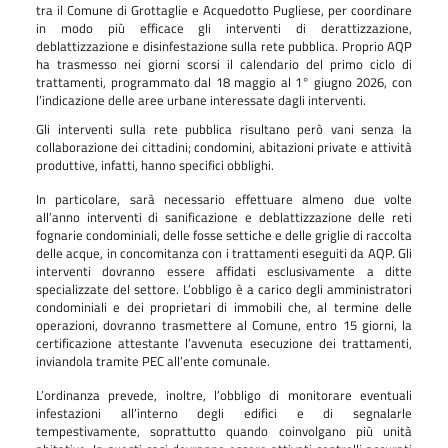
tra il Comune di Grottaglie e Acquedotto Pugliese, per coordinare
in modo più efficace gli interventi di derattizzazione,
deblattizzazione e disinfestazione sulla rete pubblica. Proprio AQP
ha trasmesso nei giorni scorsi il calendario del primo ciclo di
trattamenti, programmato dal 18 maggio al 1° giugno 2026, con
l’indicazione delle aree urbane interessate dagli interventi.
Gli interventi sulla rete pubblica risultano però vani senza la
collaborazione dei cittadini; condomini, abitazioni private e attività
produttive, infatti, hanno specifici obblighi.
In particolare, sarà necessario effettuare almeno due volte
all’anno interventi di sanificazione e deblattizzazione delle reti
fognarie condominiali, delle fosse settiche e delle griglie di raccolta
delle acque, in concomitanza con i trattamenti eseguiti da AQP. Gli
interventi dovranno essere affidati esclusivamente a ditte
specializzate del settore. L’obbligo è a carico degli amministratori
condominiali e dei proprietari di immobili che, al termine delle
operazioni, dovranno trasmettere al Comune, entro 15 giorni, la
certificazione attestante l’avvenuta esecuzione dei trattamenti,
inviandola tramite PEC all’ente comunale.
L’ordinanza prevede, inoltre, l’obbligo di monitorare eventuali
infestazioni all’interno degli edifici e di segnalarle
tempestivamente, soprattutto quando coinvolgano più unità