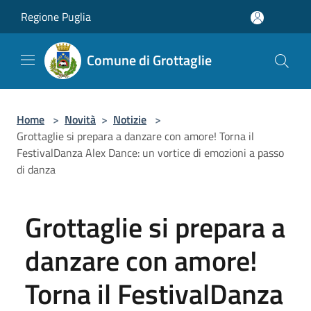
Salta al contenuto principale
Regione Puglia
Comune di Grottaglie
Home
>
Novità
>
Notizie
>
Grottaglie si prepara a danzare con amore! Torna il
FestivalDanza Alex Dance: un vortice di emozioni a passo
di danza
Grottaglie si prepara a
danzare con amore!
Torna il FestivalDanza