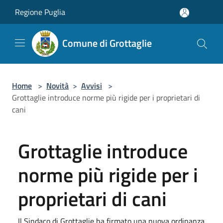
Salta al contenuto principale
Regione Puglia
Comune di Grottaglie
Home
>
Novità
>
Avvisi
>
Grottaglie introduce norme più rigide per i proprietari di
cani
Grottaglie introduce
norme più rigide per i
proprietari di cani
Il Sindaco di Grottaglie ha firmato una nuova ordinanza