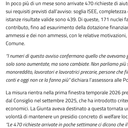
In poco più di un mese sono arrivate 470 richieste di aiuto
sui requisiti previsti dall’avviso: soglia ISEE, completezz
istanze risultate valide sono 439. Di queste, 171 nuclei fa
contributo, fino ad esaurimento della dotazione finanziar
ammessi e dei non ammessi, con le relative motivazioni, è
Comune.
“I numeri di questo avviso confermano quello che avevamo già
solo sono aumentate, ma sono cambiate. Non parliamo più sol
monoreddito, lavoratori e lavoratrici precarie, persone che f
conti e oggi non ce la fanno più”
dichiara l’assessora alle Po
La misura rientra nella prima finestra temporale 2026 
dal Consiglio nel settembre 2025, che ha introdotto criteri
economici. La Giunta aveva destinato a questa tornata 
volontà di mantenere un presidio concreto di welfare local
“Le 470 richieste arrivate in poche settimane ci dicono che il 