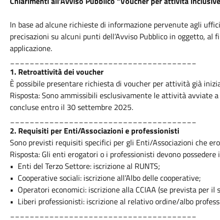
Chiarimenti all’Avviso Pubblico “Voucher per attività inclusive
In base ad alcune richieste di informazione pervenute agli uffici
precisazioni su alcuni punti dell’Avviso Pubblico in oggetto, al 
applicazione.
______________________________________
1.⁠ ⁠Retroattività dei voucher
È possibile presentare richiesta di voucher per attività già iniz
Risposta: Sono ammissibili esclusivamente le attività avviate a p
concluse entro il 30 settembre 2025.
______________________________________
2.⁠ ⁠Requisiti per Enti/Associazioni e professionisti
Sono previsti requisiti specifici per gli Enti/Associazioni che ero
Risposta: Gli enti erogatori o i professionisti devono possedere i r
•⁠ ⁠Enti del Terzo Settore: iscrizione al RUNTS;
•⁠ ⁠Cooperative sociali: iscrizione all’Albo delle cooperative;
•⁠ ⁠Operatori economici: iscrizione alla CCIAA (se prevista per il s
•⁠ ⁠Liberi professionisti: iscrizione al relativo ordine/albo profess
______________________________________