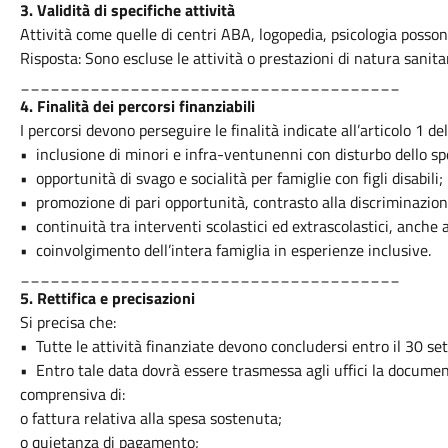
3.⁠ ⁠Validità di specifiche attività
Attività come quelle di centri ABA, logopedia, psicologia posso
Risposta: Sono escluse le attività o prestazioni di natura sanitar
______________________________________
4.⁠ ⁠Finalità dei percorsi finanziabili
I percorsi devono perseguire le finalità indicate all’articolo 1 del
•⁠ ⁠inclusione di minori e infra-ventunenni con disturbo dello spe
•⁠ ⁠opportunità di svago e socialità per famiglie con figli disabili;
•⁠ ⁠promozione di pari opportunità, contrasto alla discriminazio
•⁠ ⁠continuità tra interventi scolastici ed extrascolastici, anch
•⁠ ⁠coinvolgimento dell’intera famiglia in esperienze inclusive.
______________________________________
5.⁠ ⁠Rettifica e precisazioni
Si precisa che:
•⁠ ⁠Tutte le attività finanziate devono concludersi entro il 30 s
•⁠ ⁠Entro tale data dovrà essere trasmessa agli uffici la document
comprensiva di:
o fattura relativa alla spesa sostenuta;
o quietanza di pagamento;