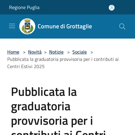
Salta al contenuto principale
Regione Puglia
Comune di Grottaglie
Home
>
Novità
>
Notizie
>
Sociale
>
Pubblicata la graduatoria provvisoria per i contributi ai
Centri Estivi 2025
Pubblicata la
graduatoria
provvisoria per i
contributi ai Centri