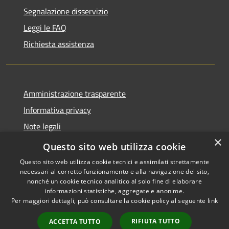
Segnalazione disservizio
Leggi le FAQ
Richiesta assistenza
Amministrazione trasparente
Informativa privacy
Note legali
×
Dichiarazione di accessibilità
Questo sito web utilizza cookie
Questo sito web utilizza cookie tecnici e assimilati strettamente
necessari al corretto funzionamento e alla navigazione del sito,
nonché un cookie tecnico analitico al solo fine di elaborare
informazioni statistiche, aggregate e anonime.
RSS
Copyright © 2026 • Comune di
Per maggiori dettagli, può consultare la cookie policy al seguente
link
Accessibilità
Grottaglie • Powered by
Privacy
Municipium
Accesso
•
RIFIUTA TUTTO
ACCETTA TUTTO