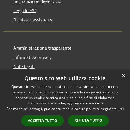
Segnalazione disservizio
Leggi le FAQ
Richiesta assistenza
Amministrazione trasparente
Informativa privacy
Note legali
×
Dichiarazione di accessibilità
Questo sito web utilizza cookie
Questo sito web utilizza cookie tecnici e assimilati strettamente
necessari al corretto funzionamento e alla navigazione del sito,
nonché un cookie tecnico analitico al solo fine di elaborare
informazioni statistiche, aggregate e anonime.
RSS
Copyright © 2026 • Comune di
Per maggiori dettagli, può consultare la cookie policy al seguente
link
Accessibilità
Grottaglie • Powered by
Privacy
Municipium
Accesso
•
RIFIUTA TUTTO
ACCETTA TUTTO
Cookie
redazione