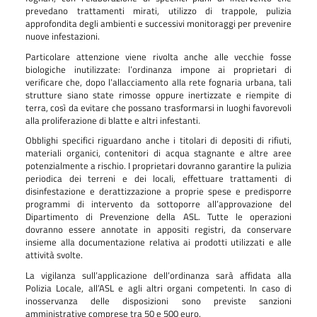
prevedano trattamenti mirati, utilizzo di trappole, pulizia
approfondita degli ambienti e successivi monitoraggi per prevenire
nuove infestazioni.
Particolare attenzione viene rivolta anche alle vecchie fosse
biologiche inutilizzate: l’ordinanza impone ai proprietari di
verificare che, dopo l’allacciamento alla rete fognaria urbana, tali
strutture siano state rimosse oppure inertizzate e riempite di
terra, così da evitare che possano trasformarsi in luoghi favorevoli
alla proliferazione di blatte e altri infestanti.
Obblighi specifici riguardano anche i titolari di depositi di rifiuti,
materiali organici, contenitori di acqua stagnante e altre aree
potenzialmente a rischio. I proprietari dovranno garantire la pulizia
periodica dei terreni e dei locali, effettuare trattamenti di
disinfestazione e derattizzazione a proprie spese e predisporre
programmi di intervento da sottoporre all’approvazione del
Dipartimento di Prevenzione della ASL. Tutte le operazioni
dovranno essere annotate in appositi registri, da conservare
insieme alla documentazione relativa ai prodotti utilizzati e alle
attività svolte.
La vigilanza sull’applicazione dell’ordinanza sarà affidata alla
Polizia Locale, all’ASL e agli altri organi competenti. In caso di
inosservanza delle disposizioni sono previste sanzioni
amministrative comprese tra 50 e 500 euro.