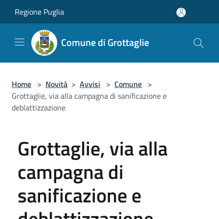
Salta al contenuto principale
Regione Puglia
Comune di Grottaglie
Home
>
Novità
>
Avvisi
>
Comune
>
Grottaglie, via alla campagna di sanificazione e
deblattizzazione
Grottaglie, via alla
campagna di
sanificazione e
deblattizzazione