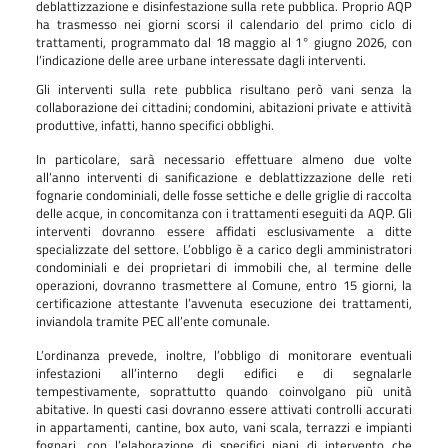
deblattizzazione e disinfestazione sulla rete pubblica. Proprio AQP
ha trasmesso nei giorni scorsi il calendario del primo ciclo di
trattamenti, programmato dal 18 maggio al 1° giugno 2026, con
l’indicazione delle aree urbane interessate dagli interventi.
Gli interventi sulla rete pubblica risultano però vani senza la
collaborazione dei cittadini; condomini, abitazioni private e attività
produttive, infatti, hanno specifici obblighi.
In particolare, sarà necessario effettuare almeno due volte
all’anno interventi di sanificazione e deblattizzazione delle reti
fognarie condominiali, delle fosse settiche e delle griglie di raccolta
delle acque, in concomitanza con i trattamenti eseguiti da AQP. Gli
interventi dovranno essere affidati esclusivamente a ditte
specializzate del settore. L’obbligo è a carico degli amministratori
condominiali e dei proprietari di immobili che, al termine delle
operazioni, dovranno trasmettere al Comune, entro 15 giorni, la
certificazione attestante l’avvenuta esecuzione dei trattamenti,
inviandola tramite PEC all’ente comunale.
L’ordinanza prevede, inoltre, l’obbligo di monitorare eventuali
infestazioni all’interno degli edifici e di segnalarle
tempestivamente, soprattutto quando coinvolgano più unità
abitative. In questi casi dovranno essere attivati controlli accurati
in appartamenti, cantine, box auto, vani scala, terrazzi e impianti
fognari, con l’elaborazione di specifici piani di intervento che