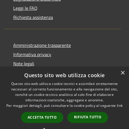
Leggi le FAQ
Richiesta assistenza
Amministrazione trasparente
Informativa privacy
Note legali
×
Dichiarazione di accessibilità
Questo sito web utilizza cookie
Questo sito web utilizza cookie tecnici e assimilati strettamente
necessari al corretto funzionamento e alla navigazione del sito,
nonché un cookie tecnico analitico al solo fine di elaborare
informazioni statistiche, aggregate e anonime.
RSS
Copyright © 2026 • Comune di
Per maggiori dettagli, può consultare la cookie policy al seguente
link
Accessibilità
Grottaglie • Powered by
Privacy
Municipium
Accesso
•
RIFIUTA TUTTO
ACCETTA TUTTO
Cookie
redazione