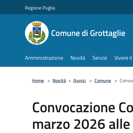
Salta al contenuto principale
Regione Puglia
Comune di Grottaglie
Amministrazione
Novità
Servizi
Vivere 
Home
>
Novità
>
Avvisi
>
Comune
>
Convoc
Convocazione Co
marzo 2026 alle